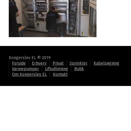
Kongerslev EL © 2019
Forside
Erhverv
Privat
Sprinkler
Kabelsøgning
Varmepumper
Liftudlejning
Butik
Om Kongerslev EL
Kontakt