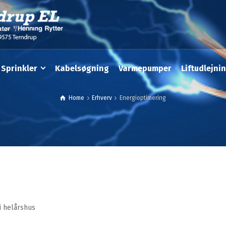
Sprinkler
Kabelsøgning
Varmepumper
Liftudlejni
Home
Erhverv
Energioptimering
i helårshus