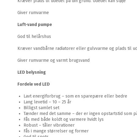
Kræver plads til udedel på din grund. Udedel kan støje
Giver rumvarme
Luft-vand pumpe
God til helårshus
Kræver vandbårne radiatorer eller gulvvarme og plads til ud
Giver rumvarme og varmt brugsvand
LED belysning
Fordele ved LED
Lavt energiforbrug – som en sparepære eller bedre
Lang levetid – 10 – 25 år
Billigst samlet set
Tænder med det samme – der er ingen opstartstid som 
Fås med både koldt og varmere hvidt lys
Robust – tåler vibrationer
Fås i mange størrelser og former
God til spots