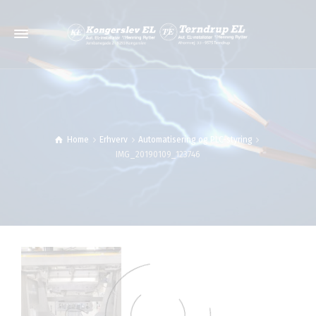
Home
Erhverv
Automatisering og PLC-styring
IMG_20190109_123746