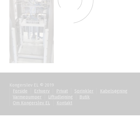
Kongerslev EL © 2019
Forside
Erhverv
Privat
Sprinkler
Kabelsøgning
Varmepumper
Liftudlejning
Butik
Om Kongerslev EL
Kontakt