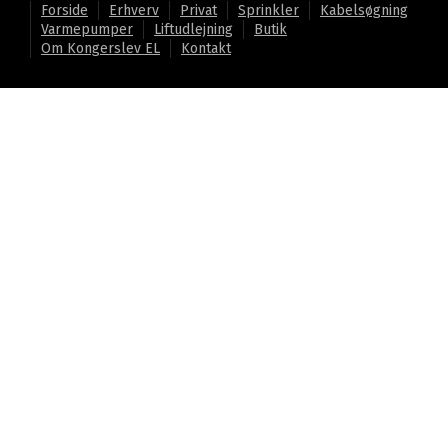
Forside
Erhverv
Privat
Sprinkler
Kabelsøgning
Varmepumper
Liftudlejning
Butik
Om Kongerslev EL
Kontakt