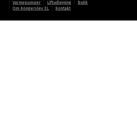
Varmepumper
Liftudlejning
Butik
Om Kongerslev EL
Kontakt